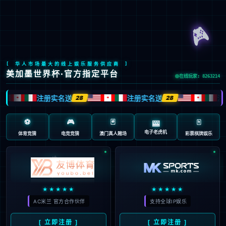

EN
/
JP